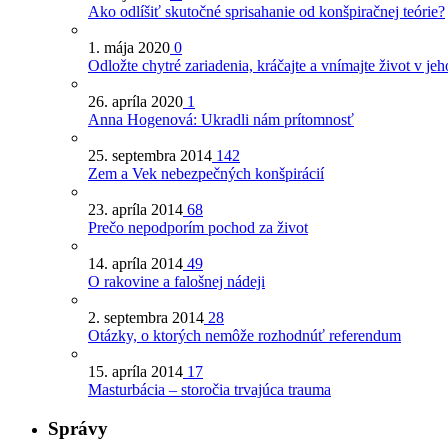
Ako odlíšiť skutočné sprisahanie od konšpiračnej teórie?
1. mája 2020
0
Odložte chytré zariadenia, kráčajte a vnímajte život v jeh
26. apríla 2020
1
Anna Hogenová: Ukradli nám prítomnosť
25. septembra 2014
142
Zem a Vek nebezpečných konšpirácií
23. apríla 2014
68
Prečo nepodporím pochod za život
14. apríla 2014
49
O rakovine a falošnej nádeji
2. septembra 2014
28
Otázky, o ktorých nemôže rozhodnúť referendum
15. apríla 2014
17
Masturbácia – storočia trvajúca trauma
Správy