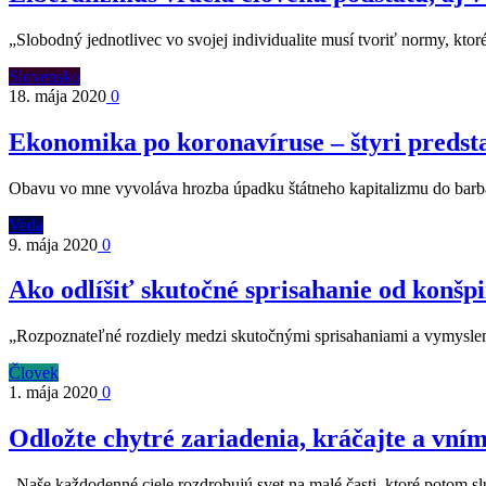
„Slobodný jednotlivec vo svojej individualite musí tvoriť normy, kt
Slovensko
18. mája 2020
0
Ekonomika po koronavíruse – štyri predst
Obavu vo mne vyvoláva hrozba úpadku štátneho kapitalizmu do barb
Veda
9. mája 2020
0
Ako odlíšiť skutočné sprisahanie od konšpi
„Rozpoznateľné rozdiely medzi skutočnými sprisahaniami a vymyslen
Človek
1. mája 2020
0
Odložte chytré zariadenia, kráčajte a vníma
„Naše každodenné ciele rozdrobujú svet na malé časti, ktoré potom