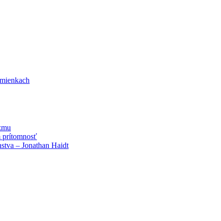
dmienkach
izmu
 prítomnosť
stva – Jonathan Haidt