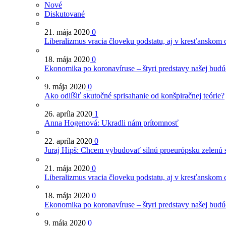
Nové
Diskutované
21. mája 2020
0
Liberalizmus vracia človeku podstatu, aj v kresťanskom 
18. mája 2020
0
Ekonomika po koronavíruse – štyri predstavy našej budú
9. mája 2020
0
Ako odlíšiť skutočné sprisahanie od konšpiračnej teórie?
26. apríla 2020
1
Anna Hogenová: Ukradli nám prítomnosť
22. apríla 2020
0
Juraj Hipš: Chcem vybudovať silnú proeurópsku zelenú 
21. mája 2020
0
Liberalizmus vracia človeku podstatu, aj v kresťanskom 
18. mája 2020
0
Ekonomika po koronavíruse – štyri predstavy našej budú
9. mája 2020
0