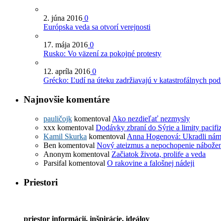
2. júna 2016
0
Európska veda sa otvorí verejnosti
17. mája 2016
0
Rusko: Vo väzení za pokojné protesty
12. apríla 2016
0
Grécko: Ľudí na úteku zadržiavajú v katastrofálnych po
Najnovšie komentáre
pauličojk
komentoval
Ako nezdieľať nezmysly
xxx
komentoval
Dodávky zbraní do Sýrie a limity pacif
Kamil Skurka
komentoval
Anna Hogenová: Ukradli nám
Ben
komentoval
Nový ateizmus a nepochopenie nábožen
Anonym
komentoval
Začiatok života, prolife a veda
Parsifal
komentoval
O rakovine a falošnej nádeji
Priestori
priestor informácií, inšpirácie, ideálov