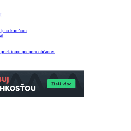
í
 k jeho koreňom
ti
apriek tomu podporu občanov.