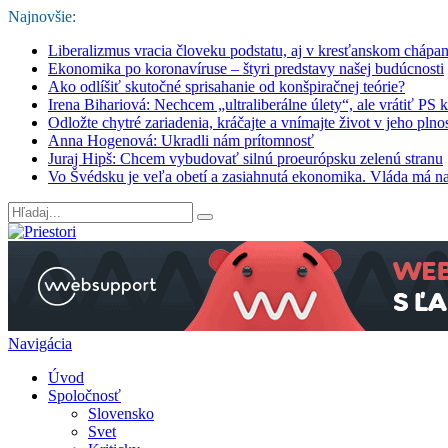
Najnovšie:
Liberalizmus vracia človeku podstatu, aj v kresťanskom chápan
Ekonomika po koronavíruse – štyri predstavy našej budúcnosti
Ako odlíšiť skutočné sprisahanie od konšpiračnej teórie?
Irena Bihariová: Nechcem „ultraliberálne úlety“, ale vrátiť PS
Odložte chytré zariadenia, kráčajte a vnímajte život v jeho plnos
Anna Hogenová: Ukradli nám prítomnosť
Juraj Hipš: Chcem vybudovať silnú proeurópsku zelenú stranu
Vo Švédsku je veľa obetí a zasiahnutá ekonomika. Vláda má n
Navigácia
Úvod
Spoločnosť
Slovensko
Svet