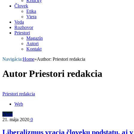
Kriticky
Človek
Etika
Viera
Veda
Rozhovor
Priestori
Magazín
Autori
Kontakt
Navigácia:
Home
»
Author: Priestori redakcia
Autor
Priestori redakcia
Priestori redakcia
Web
Viera
21. mája 2020
0
Liberalizmus vracia človeku podstatu, aj