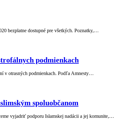
2020 bezplatne dostupné pre všetkých. Poznatky,…
strofálnych podmienkach
avaní v otrasných podmienkach. Podľa Amnesty…
uslimským spoluobčanom
ceme vyjadriť podporu Islamskej nadácii a jej komunite,…