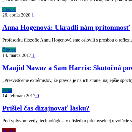
Človek
26. apríla 2020
1
Anna Hogenová: Ukradli nám prítomnosť
Profesorku filozofie Annu Hogenovú sme oslovili s prosbou o reflexi
Človek
14. marca 2017
1
Maajid Nawaz a Sam Harris: Skutočná po
„Presvedčenie extrémistov, že pravda je na ich strane, najlepšie sp
Etika
14. februára 2017
0
Prišiel čas dizajnovať lásku?
Pod vplyvom vedy, technológie a v dôsledku priemyselnej revolúcie 
Správy