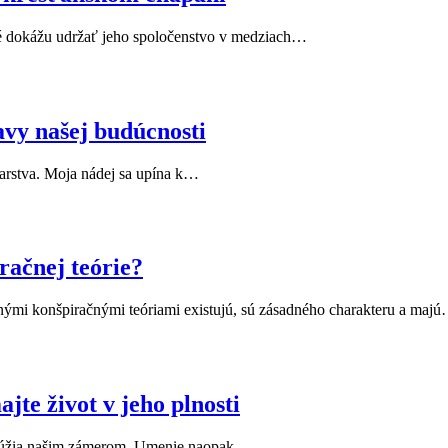
oré dokážu udržať jeho spoločenstvo v medziach…
avy našej budúcnosti
arstva. Moja nádej sa upína k…
račnej teórie?
ými konšpiračnými teóriami existujú, sú zásadného charakteru a maj
jte život v jeho plnosti
 slúžia našim zámerom. Umenie naopak…