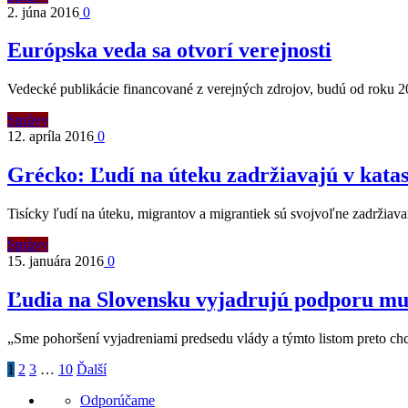
2. júna 2016
0
Európska veda sa otvorí verejnosti
Vedecké publikácie financované z verejných zdrojov, budú od roku 
Správy
12. apríla 2016
0
Grécko: Ľudí na úteku zadržiavajú v kata
Tisícky ľudí na úteku, migrantov a migrantiek sú svojvoľne zadrži
Správy
15. januára 2016
0
Ľudia na Slovensku vyjadrujú podporu m
„Sme pohoršení vyjadreniami predsedu vlády a týmto listom preto ch
1
2
3
…
10
Ďalší
Odporúčame